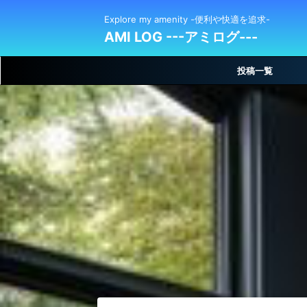
Explore my amenity -便利や快適を追求-
AMI LOG ---アミログ---
投稿一覧