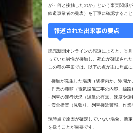
が・何と接触したのか」という事実関係が
鉄道事業者の発表）を丁寧に確認すること
報道された出来事の要点
読売新聞オンラインの報道によると、香川
っていた男性が接触し、死亡が確認された
この種の事案では、以下の点が主に焦点に
- 接触が発生した場所（駅構内か、駅間
- 作業の種類（電気設備工事の内容、線
- 列車の運行状況（遅延の有無、速度や
- 安全措置（見張り、列車接近警報、作
現時点で原因が確定していない場合、断定
を扱うことが重要です。