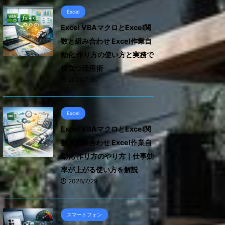
Excel
Excel VBAマクロとExcel関
数と組み合わせ Excel作業自
動化 作り方の使い方と実務で
役立つ活用術
2026/7/30
Excel
Excel VBAマクロとExcel関
数と組み合わせ Excel作業自
動化 作り方のやり方｜仕事効
率が上がる使い方を解説
2026/7/29
スマートフォン