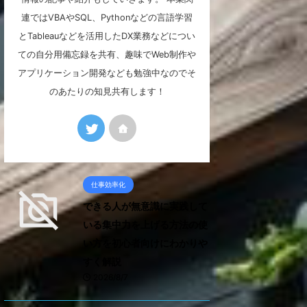
連ではVBAやSQL、Pythonなどの言語学習
とTableauなどを活用したDX業務などについ
ての自分用備忘録を共有、趣味でWeb制作や
アプリケーション開発なども勉強中なのでそ
のあたりの知見共有します！
仕事効率化
できる人が無意識に実践して
いる集中力を上げる方法の使
い方を初心者向けにわかりや
すく解説
2026/8/7