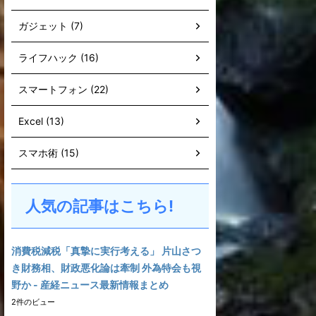
ガジェット (7)
ライフハック (16)
スマートフォン (22)
Excel (13)
スマホ術 (15)
人気の記事はこちら!
消費税減税「真摯に実行考える」 片山さつ
き財務相、財政悪化論は牽制 外為特会も視
野か - 産経ニュース最新情報まとめ
2件のビュー