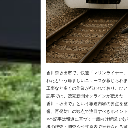
香川県坂出市で、快速「マリンライナー」
れたという痛ましいニュースが報じられま
工事など多くの作業が行われており、ひと
記事では、読売新聞オンラインが伝えた「
香川・坂出で」という報道内容の要点を整
響、再発防止の観点で注目すべきポイント
※本記事は報道に基づく一般向け解説であ
後の捜査・調査や公式発表で更新される可