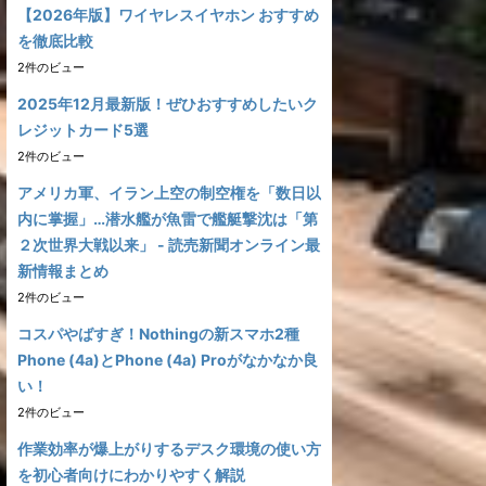
【2026年版】ワイヤレスイヤホン おすすめ
を徹底比較
2件のビュー
2025年12月最新版！ぜひおすすめしたいク
レジットカード5選
2件のビュー
アメリカ軍、イラン上空の制空権を「数日以
内に掌握」…潜水艦が魚雷で艦艇撃沈は「第
２次世界大戦以来」 - 読売新聞オンライン最
新情報まとめ
2件のビュー
コスパやばすぎ！Nothingの新スマホ2種
Phone (4a)とPhone (4a) Proがなかなか良
い！
2件のビュー
作業効率が爆上がりするデスク環境の使い方
を初心者向けにわかりやすく解説