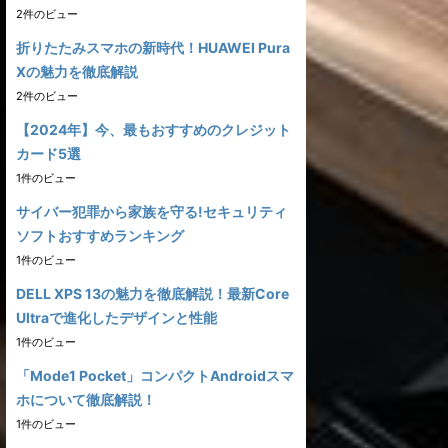
2件のビュー
折りたたみスマホの新時代！HUAWEI Pura
Xの魅力を徹底解説
2件のビュー
【2024年】今、最もおすすめのクレジット
カード5選
1件のビュー
サイバー犯罪から家族を守る!セキュリティ
ソフトおすすめランキング
1件のビュー
DELL XPS 13の魅力を徹底解説！最新Core
Ultraで進化したデザインと性能
1件のビュー
「Mode1 Pocket」コンパクトAndroidスマ
ホについて徹底解説！
1件のビュー