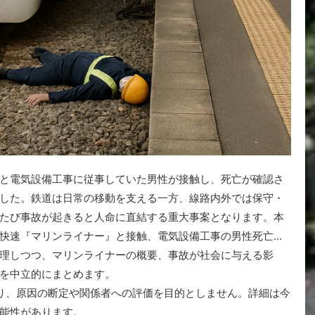
と電気設備工事に従事していた男性が接触し、死亡が確認さ
した。鉄道は日常の移動を支える一方、線路内外では保守・
たび事故が起きると人命に直結する重大事案となります。本
快速『マリンライナー』と接触、電気設備工事の男性死亡…
理しつつ、マリンライナーの概要、事故が社会に与える影
を中立的にまとめます。
り、原因の断定や関係者への評価を目的としません。詳細は今
能性があります。