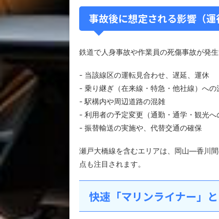
事故後に想定される影響（運
鉄道で人身事故や作業員の死傷事故が発生
- 当該線区の運転見合わせ、遅延、運休
- 乗り継ぎ（在来線・特急・他社線）への
- 駅構内や周辺道路の混雑
- 利用者の予定変更（通勤・通学・観光へ
- 振替輸送の実施や、代替交通の確保
瀬戸大橋線を含むエリアは、岡山—香川間
点も注目されます。
快速「マリンライナー」と