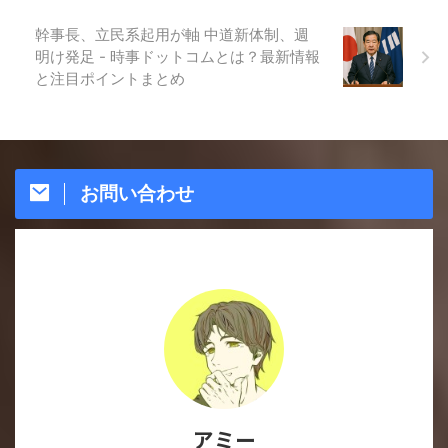
幹事長、立民系起用が軸 中道新体制、週
明け発足 - 時事ドットコムとは？最新情報
と注目ポイントまとめ
お問い合わせ
アミー