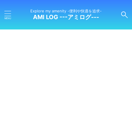
Explore my amenity -便利や快適を追求-
AMI LOG ---アミログ---