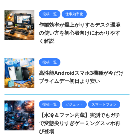
投稿一覧
仕事効率化
作業効率が爆上がりするデスク環境
の使い方を初心者向けにわかりやす
く解説
投稿一覧
高性能Androidスマホ3機種が今だけ
プライムデー初日より安い
投稿一覧
ガジェット
スマートフォン
【水冷＆ファン内蔵】実測でもガチ
で変態尖りすぎゲーミングスマホ再
び登場