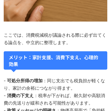
ここでは、消費税減税が議論される際に必ず出てく
る論点を、中立的に整理します。
メリット：家計支援、消費下支え、心理的
効果
-
可処分所得の増加
：同じ支出でも税負担が軽くな
り、家計の余裕につながり得ます。
-
消費の下支え
：税率が下がれば、耐久財や高額消
費の先送りが緩和される可能性があります。
-
政策メッセージの明確さ
：物価高局面で「負担軽