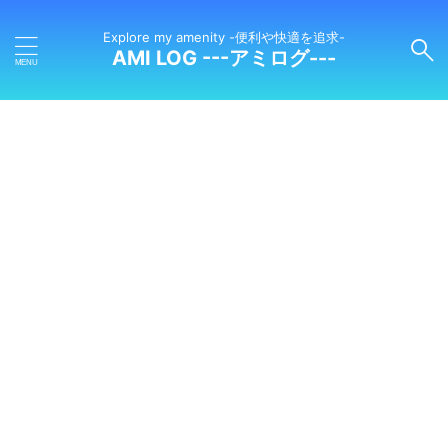
Explore my amenity -便利や快適を追求-
AMI LOG ---アミログ---