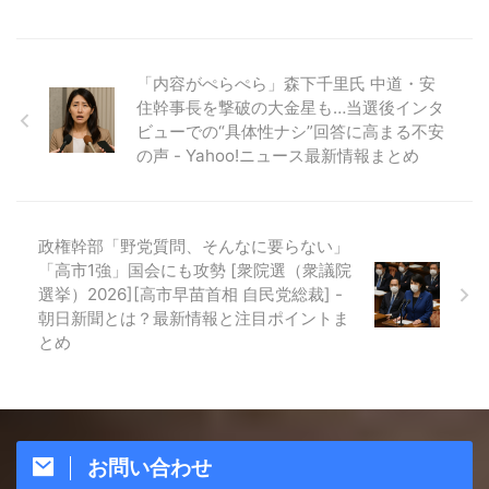
「内容がぺらぺら」森下千里氏 中道・安
住幹事長を撃破の大金星も…当選後インタ
ビューでの“具体性ナシ”回答に高まる不安
の声 - Yahoo!ニュース最新情報まとめ
政権幹部「野党質問、そんなに要らない」
「高市1強」国会にも攻勢 [衆院選（衆議院
選挙）2026][高市早苗首相 自民党総裁] -
朝日新聞とは？最新情報と注目ポイントま
とめ
お問い合わせ