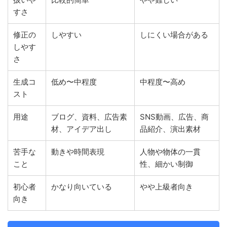
すさ
修正の
しやすい
しにくい場合がある
しやす
さ
生成コ
低め〜中程度
中程度〜高め
スト
用途
ブログ、資料、広告素
SNS動画、広告、商
材、アイデア出し
品紹介、演出素材
苦手な
動きや時間表現
人物や物体の一貫
こと
性、細かい制御
初心者
かなり向いている
やや上級者向き
向き