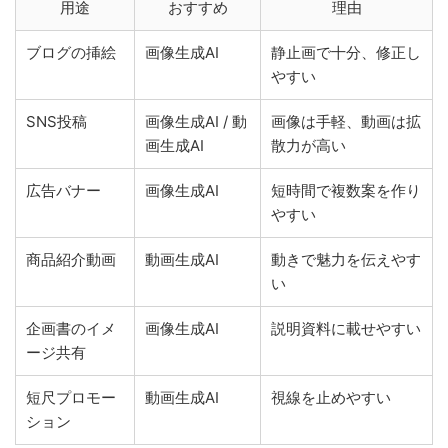
用途
おすすめ
理由
ブログの挿絵
画像生成AI
静止画で十分、修正し
やすい
SNS投稿
画像生成AI / 動
画像は手軽、動画は拡
画生成AI
散力が高い
広告バナー
画像生成AI
短時間で複数案を作り
やすい
商品紹介動画
動画生成AI
動きで魅力を伝えやす
い
企画書のイメ
画像生成AI
説明資料に載せやすい
ージ共有
短尺プロモー
動画生成AI
視線を止めやすい
ション