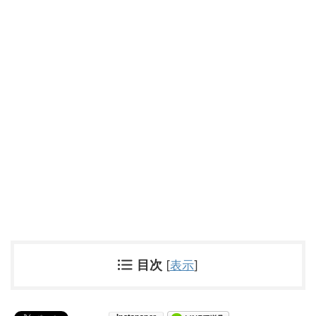
目次
[
表示
]