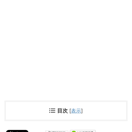
目次
[
表示
]