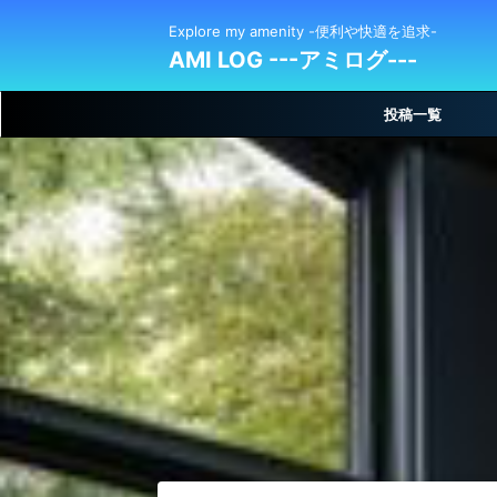
Explore my amenity -便利や快適を追求-
AMI LOG ---アミログ---
投稿一覧