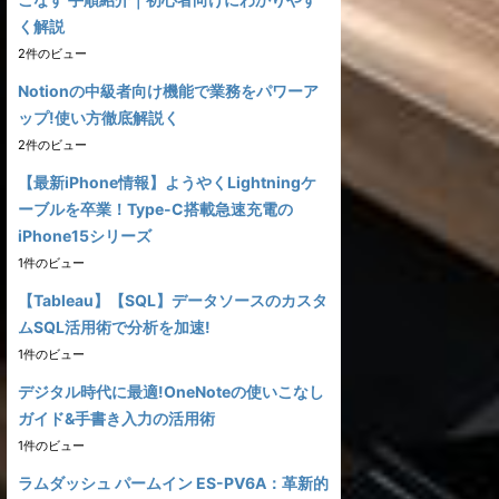
く解説
2件のビュー
Notionの中級者向け機能で業務をパワーア
ップ!使い方徹底解説く
2件のビュー
【最新iPhone情報】ようやくLightningケ
ーブルを卒業！Type-C搭載急速充電の
iPhone15シリーズ
1件のビュー
【Tableau】【SQL】データソースのカスタ
ムSQL活用術で分析を加速!
1件のビュー
デジタル時代に最適!OneNoteの使いこなし
ガイド&手書き入力の活用術
1件のビュー
ラムダッシュ パームイン ES-PV6A：革新的