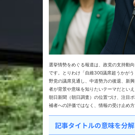
選挙情勢をめぐる報道は、政党の支持動向
です。とりわけ「自維300議席超うかがう
野党の議席見通し、中道勢力の後退、新興
者が背景や意味を知りたいテーマだといえ
朝日新聞（朝日調査）の位置づけ、注目ポ
補者への評価ではなく、情報の受け止め方
記事タイトルの意味を分解