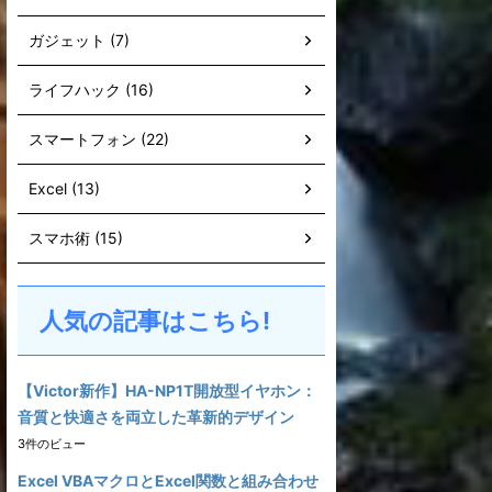
ガジェット (7)
ライフハック (16)
スマートフォン (22)
Excel (13)
スマホ術 (15)
人気の記事はこちら!
【Victor新作】HA-NP1T開放型イヤホン：
音質と快適さを両立した革新的デザイン
3件のビュー
Excel VBAマクロとExcel関数と組み合わせ