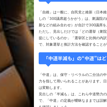
「自維」は一般に、自民党と維新（日本維
しの「300議席超うかがう」は、衆議院の
新などの組み合わせ）が合計で300議席
ただし、見出しだけでは「どの選挙（衆院
提にしているのか」「選挙区と比例の内訳
で、対象選挙と推計方法を確認することが
「中道半減も」の“中道”は
「中道」は、保守・リベラルの二分法の中
力を指して用いられることがあります。日
は変動します。
見出しの「半減も」は、これら中道勢力の
で、「中道」の定義が曖昧なままでは誤解
を確認しましょう。