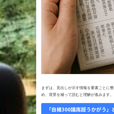
まずは、見出しが示す情報を要素ごとに整
め、背景を補って読むと理解が進みます。
「自維300議席超うかがう」