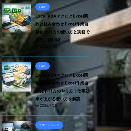
Excel
Excel VBAマクロとExcel関
数と組み合わせ Excel作業自
動化 作り方の使い方と実務で
役立つ活用術
2026/7/30
Excel
Excel VBAマクロとExcel関
数と組み合わせ Excel作業自
動化 作り方のやり方｜仕事効
率が上がる使い方を解説
2026/7/29
スマートフォン