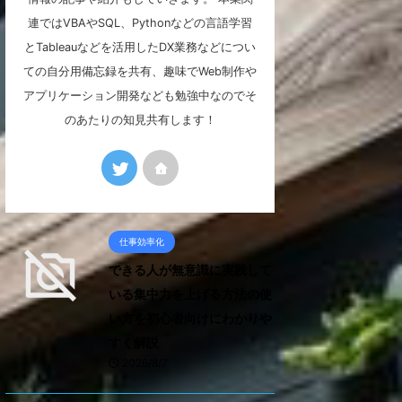
連ではVBAやSQL、Pythonなどの言語学習
とTableauなどを活用したDX業務などについ
ての自分用備忘録を共有、趣味でWeb制作や
アプリケーション開発なども勉強中なのでそ
のあたりの知見共有します！
仕事効率化
できる人が無意識に実践して
いる集中力を上げる方法の使
い方を初心者向けにわかりや
すく解説
2026/8/7