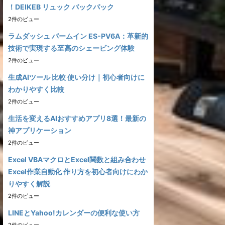
！DEIKEB リュック バックパック
2件のビュー
ラムダッシュ パームイン ES-PV6A：革新的
技術で実現する至高のシェービング体験
2件のビュー
生成AIツール 比較 使い分け｜初心者向けに
わかりやすく比較
2件のビュー
生活を変えるAIおすすめアプリ8選！最新の
神アプリケーション
2件のビュー
Excel VBAマクロとExcel関数と組み合わせ
Excel作業自動化 作り方を初心者向けにわか
りやすく解説
2件のビュー
LINEとYahoo!カレンダーの便利な使い方