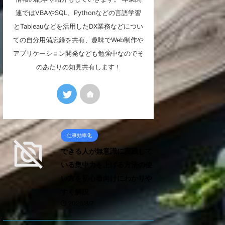
連ではVBAやSQL、Pythonなどの言語学習
とTableauなどを活用したDX業務などについ
ての自分用備忘録を共有、趣味でWeb制作や
アプリケーション開発なども勉強中なのでそ
のあたりの知見共有します！
仕事効率化
できる人が無意識に実践して
いる集中力を上げる方法の使
い方を初心者向けにわかりや
すく解説
2026/8/7