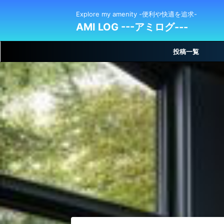
Explore my amenity -便利や快適を追求-
AMI LOG ---アミログ---
投稿一覧