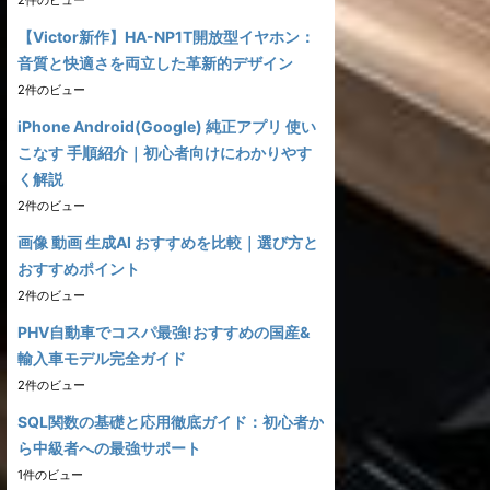
2件のビュー
【Victor新作】HA-NP1T開放型イヤホン：
音質と快適さを両立した革新的デザイン
2件のビュー
iPhone Android(Google) 純正アプリ 使い
こなす 手順紹介｜初心者向けにわかりやす
く解説
2件のビュー
画像 動画 生成AI おすすめを比較｜選び方と
おすすめポイント
2件のビュー
PHV自動車でコスパ最強!おすすめの国産&
輸入車モデル完全ガイド
2件のビュー
SQL関数の基礎と応用徹底ガイド：初心者か
ら中級者への最強サポート
1件のビュー