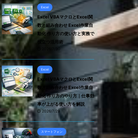
Excel
Excel VBAマクロとExcel関
数と組み合わせ Excel作業自
動化 作り方の使い方と実務で
役立つ活用術
2026/7/30
Excel
Excel VBAマクロとExcel関
数と組み合わせ Excel作業自
動化 作り方のやり方｜仕事効
率が上がる使い方を解説
2026/7/29
スマートフォン