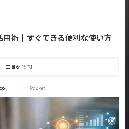
活用術｜すぐできる便利な使い方
目次
[
表示
]
Pocket