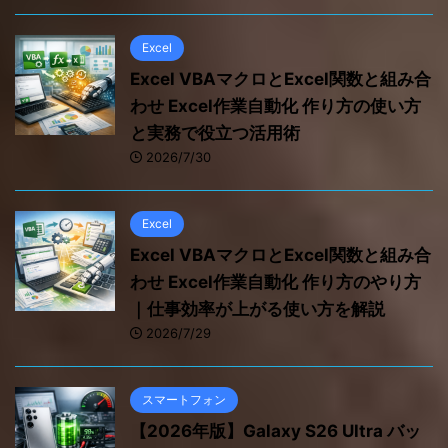
Excel
Excel VBAマクロとExcel関数と組み合
わせ Excel作業自動化 作り方の使い方
と実務で役立つ活用術
2026/7/30
Excel
Excel VBAマクロとExcel関数と組み合
わせ Excel作業自動化 作り方のやり方
｜仕事効率が上がる使い方を解説
2026/7/29
スマートフォン
【2026年版】Galaxy S26 Ultra バッ