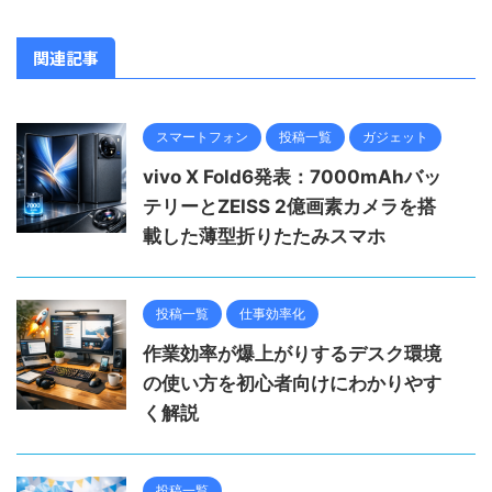
関連記事
スマートフォン
投稿一覧
ガジェット
vivo X Fold6発表：7000mAhバッ
テリーとZEISS 2億画素カメラを搭
載した薄型折りたたみスマホ
投稿一覧
仕事効率化
作業効率が爆上がりするデスク環境
の使い方を初心者向けにわかりやす
く解説
投稿一覧