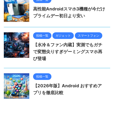
高性能Androidスマホ3機種が今だけ
プライムデー初日より安い
投稿一覧
ガジェット
スマートフォン
【水冷＆ファン内蔵】実測でもガチ
で変態尖りすぎゲーミングスマホ再
び登場
投稿一覧
【2026年版】Android おすすめア
プリを徹底比較