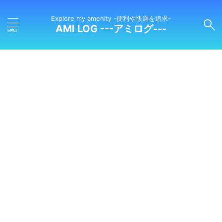
Explore my amenity -便利や快適を追求-
AMI LOG ---アミログ---