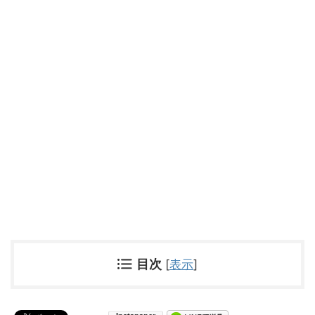
目次
[
表示
]