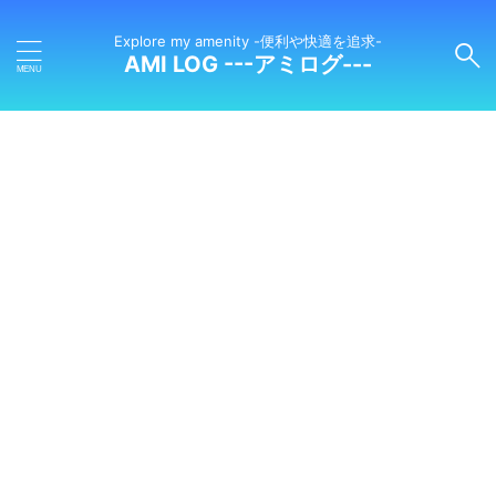
Explore my amenity -便利や快適を追求-
AMI LOG ---アミログ---