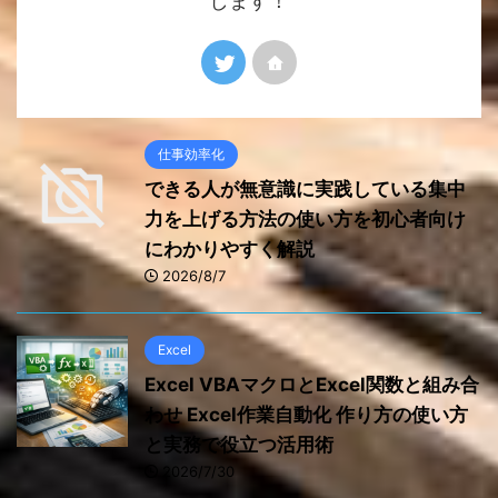
します！
仕事効率化
できる人が無意識に実践している集中
力を上げる方法の使い方を初心者向け
にわかりやすく解説
2026/8/7
Excel
Excel VBAマクロとExcel関数と組み合
わせ Excel作業自動化 作り方の使い方
と実務で役立つ活用術
2026/7/30