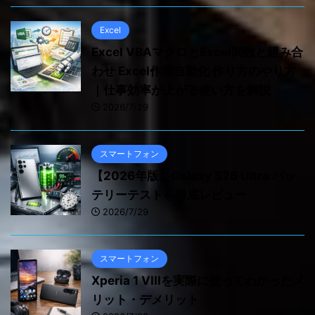
Excel
Excel VBAマクロとExcel関数と組み合
わせ Excel作業自動化 作り方のやり方
｜仕事効率が上がる使い方を解説
2026/7/29
スマートフォン
【2026年版】Galaxy S26 Ultra バッ
テリーテストを徹底レビュー
2026/7/29
スマートフォン
Xperia 1 VIIIを実際に使ってわかったメ
リット・デメリット