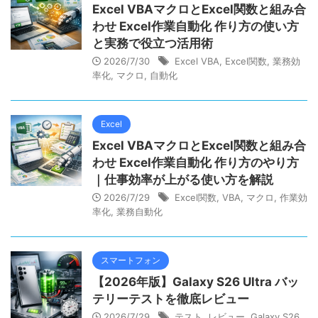
Excel VBAマクロとExcel関数と組み合
わせ Excel作業自動化 作り方の使い方
と実務で役立つ活用術
2026/7/30
Excel VBA
,
Excel関数
,
業務効
率化
,
マクロ
,
自動化
Excel
Excel VBAマクロとExcel関数と組み合
わせ Excel作業自動化 作り方のやり方
｜仕事効率が上がる使い方を解説
2026/7/29
Excel関数
,
VBA
,
マクロ
,
作業効
率化
,
業務自動化
スマートフォン
【2026年版】Galaxy S26 Ultra バッ
テリーテストを徹底レビュー
2026/7/29
テスト
,
レビュー
,
Galaxy S26