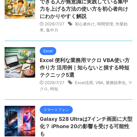
できる人が無意識に実践している集中
力を上げる方法の使い方を初心者向け
にわかりやすく解説
2026/7/27
初心者向け
,
時間管理
,
作業効
率
,
集中力
Excel
Excel 便利な業務用マクロ VBA使い方
作り方 活用例｜知らないと損する時短
テクニック5選
2026/7/27
Excel活用
,
VBA
,
業務効率化
,
マ
クロ
,
時短
スマートフォン
Galaxy S28 Ultraは7インチ画面に大型
化？ iPhone 20の影響を受ける可能性
も