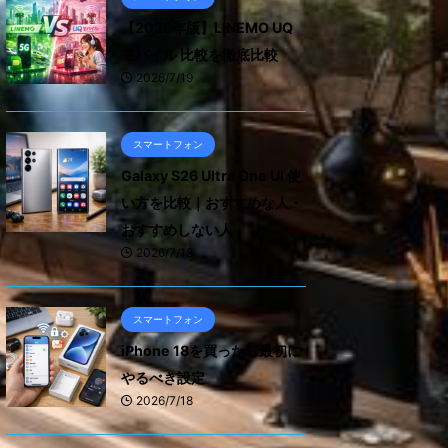
【2026年版】LINEMO UQ
モバイル 比較を徹底比較
2026/7/19
スマートフォン
Galaxy S26 Ultra One UI 使
い方を比較｜おすすめな人・
おすすめしない人
2026/7/18
スマートフォン
iPhone 18を買ったら最初に
やるべき設定
2026/7/18