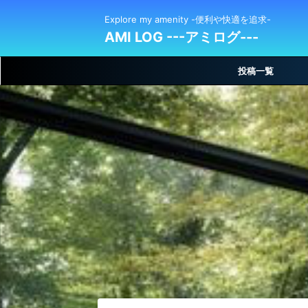
Explore my amenity -便利や快適を追求-
AMI LOG ---アミログ---
投稿一覧