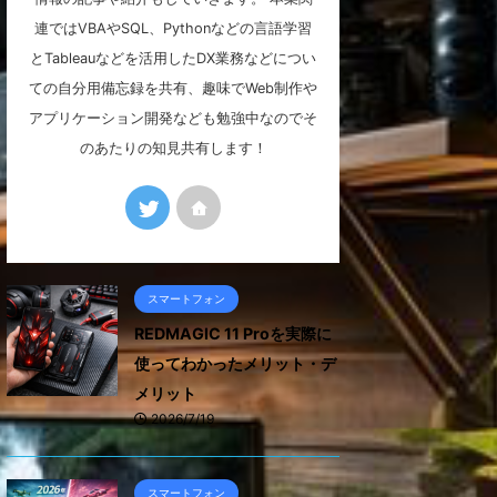
連ではVBAやSQL、Pythonなどの言語学習
とTableauなどを活用したDX業務などについ
ての自分用備忘録を共有、趣味でWeb制作や
アプリケーション開発なども勉強中なのでそ
のあたりの知見共有します！
スマートフォン
REDMAGIC 11 Proを実際に
使ってわかったメリット・デ
メリット
2026/7/19
スマートフォン