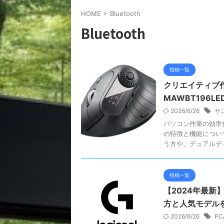
HOME
>
Bluetooth
Bluetooth
投稿一覧
クリエイティブ
MAWBT196L
2026/6/26
サ
パソコン作業の効率化
の特徴と機能につい
う方や、デュアルディス
投稿一覧
【2024年最新
方と人気モデル
2026/6/26
P