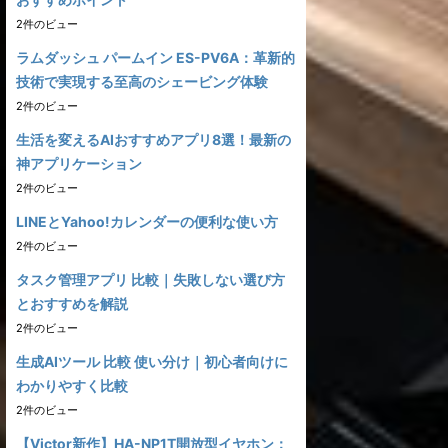
2件のビュー
ラムダッシュ パームイン ES-PV6A：革新的
技術で実現する至高のシェービング体験
2件のビュー
生活を変えるAIおすすめアプリ8選！最新の
神アプリケーション
2件のビュー
LINEとYahoo!カレンダーの便利な使い方
2件のビュー
タスク管理アプリ 比較｜失敗しない選び方
とおすすめを解説
2件のビュー
生成AIツール 比較 使い分け｜初心者向けに
わかりやすく比較
2件のビュー
【Victor新作】HA-NP1T開放型イヤホン：