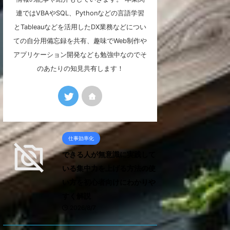
連ではVBAやSQL、Pythonなどの言語学習
とTableauなどを活用したDX業務などについ
ての自分用備忘録を共有、趣味でWeb制作や
アプリケーション開発なども勉強中なのでそ
のあたりの知見共有します！
仕事効率化
できる人が無意識に実践して
いる集中力を上げる方法の使
い方を初心者向けにわかりや
すく解説
2026/8/7