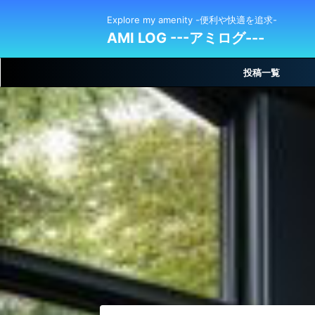
Explore my amenity -便利や快適を追求-
AMI LOG ---アミログ---
投稿一覧