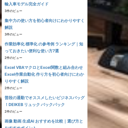
輸入車モデル完全ガイド
3件のビュー
集中力の使い方を初心者向けにわかりやすく
解説
3件のビュー
作業効率化 標準化 の参考例 ランキング｜知
っておきたい便利な使い方7選
2件のビュー
Excel VBAマクロとExcel関数と組み合わせ
Excel作業自動化 作り方を初心者向けにわか
りやすく解説
2件のビュー
普段の通勤でオススメしたいビジネスバッグ
！DEIKEB リュック バックパック
2件のビュー
画像 動画 生成AI おすすめを比較｜選び方と
おすすめポイント