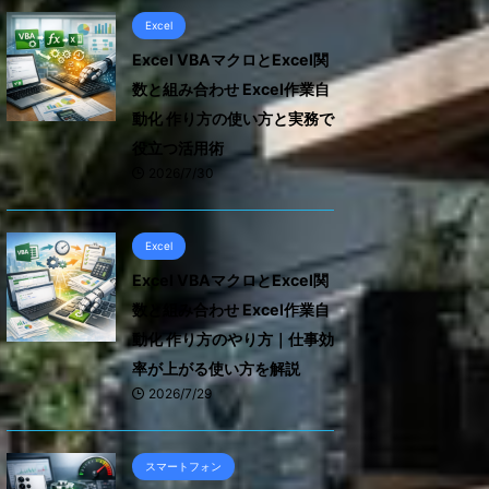
Excel
Excel VBAマクロとExcel関
数と組み合わせ Excel作業自
動化 作り方の使い方と実務で
役立つ活用術
2026/7/30
Excel
Excel VBAマクロとExcel関
数と組み合わせ Excel作業自
動化 作り方のやり方｜仕事効
率が上がる使い方を解説
2026/7/29
スマートフォン