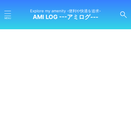
Explore my amenity -便利や快適を追求-
AMI LOG ---アミログ---