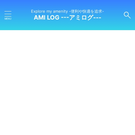
Explore my amenity -便利や快適を追求-
AMI LOG ---アミログ---