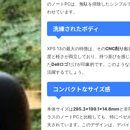
のノートPCは、無駄を排除したシンプル
わせています。
洗練されたボディ
XPS 13の最大の特徴は、その
CNC削り
度と軽さが両立しており、持つ喜びを感じ
た
Dellロゴ
だけが印象的です。このような
活躍するでしょう。
コンパクトなサイズ感
本体サイズは
295.3×199.1×14.8mm
と非
ラスのノートPCと比較しても、特にベゼ
夫されています。このデザインは、デバイ