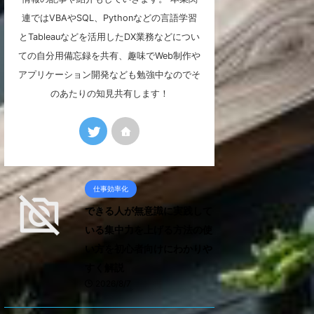
連ではVBAやSQL、Pythonなどの言語学習
とTableauなどを活用したDX業務などについ
ての自分用備忘録を共有、趣味でWeb制作や
アプリケーション開発なども勉強中なのでそ
のあたりの知見共有します！
仕事効率化
できる人が無意識に実践して
いる集中力を上げる方法の使
い方を初心者向けにわかりや
すく解説
2026/8/7