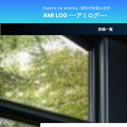
Explore my amenity -便利や快適を追求-
AMI LOG ---アミログ---
投稿一覧