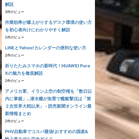
解説
3件のビュー
作業効率が爆上がりするデスク環境の使い方
を初心者向けにわかりやすく解説
2件のビュー
LINEとYahoo!カレンダーの便利な使い方
2件のビュー
折りたたみスマホの新時代！HUAWEI Pura
Xの魅力を徹底解説
2件のビュー
アメリカ軍、イラン上空の制空権を「数日以
内に掌握」…潜水艦が魚雷で艦艇撃沈は「第
２次世界大戦以来」 - 読売新聞オンライン最
新情報まとめ
2件のビュー
PHV自動車でコスパ最強!おすすめの国産&
輸入車モデル完全ガイド