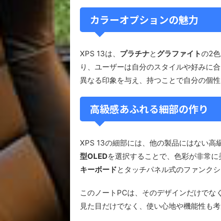
カラーオプションの魅力
XPS 13は、
プラチナ
と
グラファイト
の2
り、ユーザーは自分のスタイルや好みに合
異なる印象を与え、持つことで自分の個性
高級感あふれる細部の作り
XPS 13の細部には、他の製品にはない
型OLED
を選択することで、色彩が非常に
キーボード
とタッチパネル式のファンクシ
このノートPCは、そのデザインだけでな
見た目だけでなく、使い心地や機能性も考