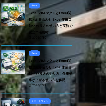
Excel
Excel VBAマクロとExcel関
数と組み合わせ Excel作業自
動化 作り方の使い方と実務で
役立つ活用術
2026/7/30
Excel
Excel VBAマクロとExcel関
数と組み合わせ Excel作業自
動化 作り方のやり方｜仕事効
率が上がる使い方を解説
2026/7/29
スマートフォン