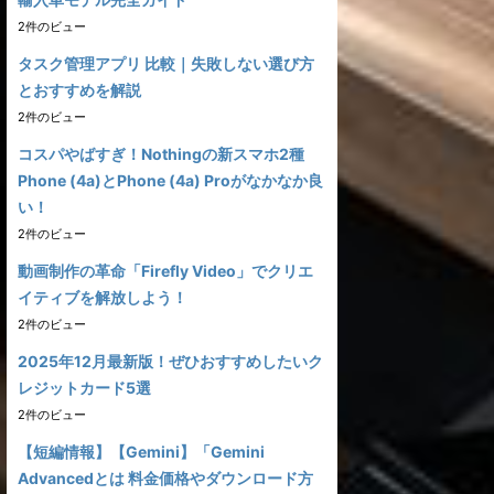
2件のビュー
タスク管理アプリ 比較｜失敗しない選び方
とおすすめを解説
2件のビュー
コスパやばすぎ！Nothingの新スマホ2種
Phone (4a)とPhone (4a) Proがなかなか良
い！
2件のビュー
動画制作の革命「Firefly Video」でクリエ
イティブを解放しよう！
2件のビュー
2025年12月最新版！ぜひおすすめしたいク
レジットカード5選
2件のビュー
【短編情報】【Gemini】「Gemini
Advancedとは 料金価格やダウンロード方