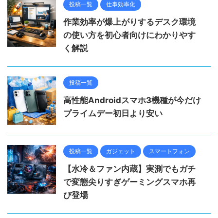
投稿一覧
仕事効率化
作業効率が爆上がりするデスク環境
の使い方を初心者向けにわかりやす
く解説
投稿一覧
高性能Androidスマホ3機種が今だけ
プライムデー初日より安い
投稿一覧
ガジェット
スマートフォン
【水冷＆ファン内蔵】実測でもガチ
で変態尖りすぎゲーミングスマホ再
び登場