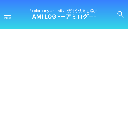
Explore my amenity -便利や快適を追求-
AMI LOG ---アミログ---