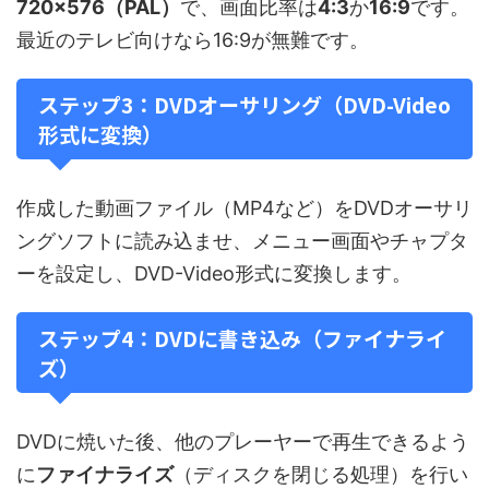
720×576（PAL）
で、画面比率は
4:3
か
16:9
です。
最近のテレビ向けなら16:9が無難です。
ステップ3：DVDオーサリング（DVD-Video
形式に変換）
作成した動画ファイル（MP4など）をDVDオーサリ
ングソフトに読み込ませ、メニュー画面やチャプタ
ーを設定し、DVD-Video形式に変換します。
ステップ4：DVDに書き込み（ファイナライ
ズ）
DVDに焼いた後、他のプレーヤーで再生できるよう
に
ファイナライズ
（ディスクを閉じる処理）を行い