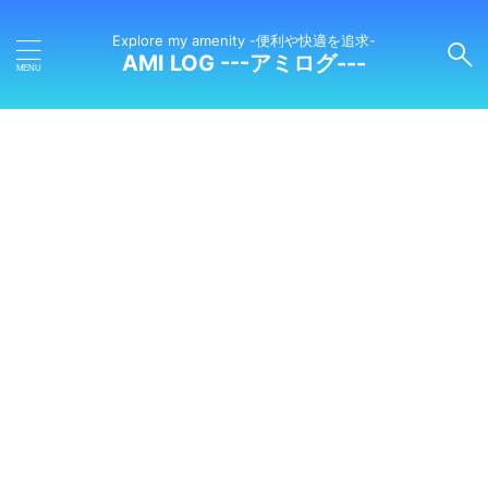
Explore my amenity -便利や快適を追求-
AMI LOG ---アミログ---