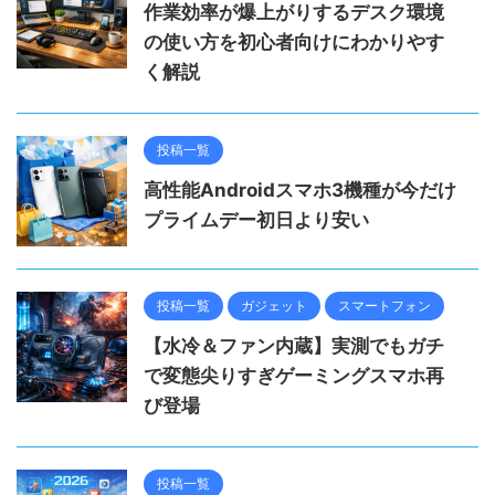
作業効率が爆上がりするデスク環境
の使い方を初心者向けにわかりやす
く解説
投稿一覧
高性能Androidスマホ3機種が今だけ
プライムデー初日より安い
投稿一覧
ガジェット
スマートフォン
【水冷＆ファン内蔵】実測でもガチ
で変態尖りすぎゲーミングスマホ再
び登場
投稿一覧