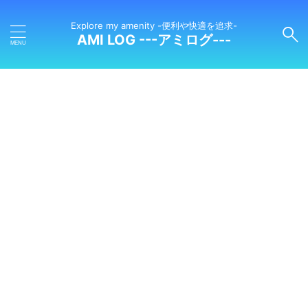
Explore my amenity -便利や快適を追求-
AMI LOG ---アミログ---