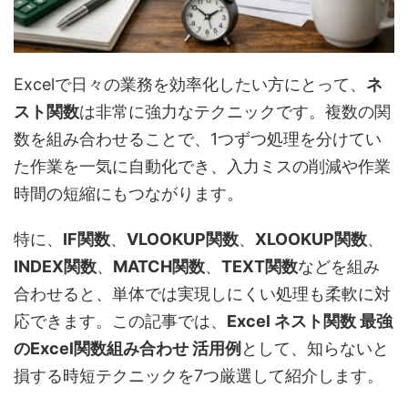
Excelで日々の業務を効率化したい方にとって、
ネ
スト関数
は非常に強力なテクニックです。複数の関
数を組み合わせることで、1つずつ処理を分けてい
た作業を一気に自動化でき、入力ミスの削減や作業
時間の短縮にもつながります。
特に、
IF関数
、
VLOOKUP関数
、
XLOOKUP関数
、
INDEX関数
、
MATCH関数
、
TEXT関数
などを組み
合わせると、単体では実現しにくい処理も柔軟に対
応できます。この記事では、
Excel ネスト関数 最強
のExcel関数組み合わせ 活用例
として、知らないと
損する時短テクニックを7つ厳選して紹介します。