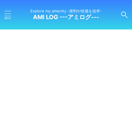
Explore my amenity -便利や快適を追求-
AMI LOG ---アミログ---