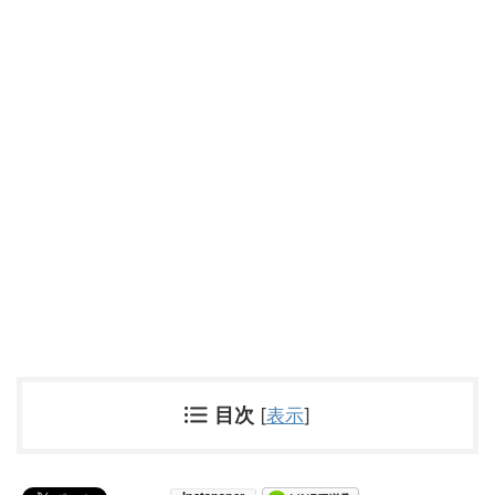
目次
[
表示
]