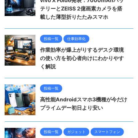
vivo X Fold6発表：7000mAhバッ
テリーとZEISS 2億画素カメラを搭
載した薄型折りたたみスマホ
投稿一覧
仕事効率化
作業効率が爆上がりするデスク環境
の使い方を初心者向けにわかりやす
く解説
投稿一覧
高性能Androidスマホ3機種が今だけ
プライムデー初日より安い
投稿一覧
ガジェット
スマートフォン