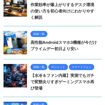
作業効率が爆上がりするデスク環境
の使い方を初心者向けにわかりやす
く解説
投稿一覧
高性能Androidスマホ3機種が今だけ
プライムデー初日より安い
投稿一覧
ガジェット
スマートフォン
【水冷＆ファン内蔵】実測でもガチ
で変態尖りすぎゲーミングスマホ再
び登場
投稿一覧