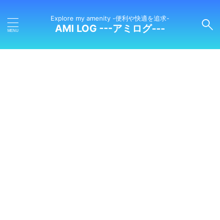
Explore my amenity -便利や快適を追求-
AMI LOG ---アミログ---