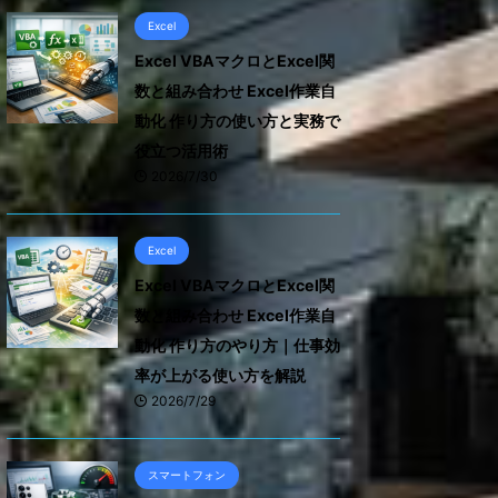
Excel
Excel VBAマクロとExcel関
数と組み合わせ Excel作業自
動化 作り方の使い方と実務で
役立つ活用術
2026/7/30
Excel
Excel VBAマクロとExcel関
数と組み合わせ Excel作業自
動化 作り方のやり方｜仕事効
率が上がる使い方を解説
2026/7/29
スマートフォン