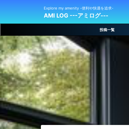
Explore my amenity -便利や快適を追求-
AMI LOG ---アミログ---
投稿一覧