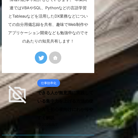
連ではVBAやSQL、Pythonなどの言語学習
とTableauなどを活用したDX業務などについ
ての自分用備忘録を共有、趣味でWeb制作や
アプリケーション開発なども勉強中なのでそ
のあたりの知見共有します！
仕事効率化
できる人が無意識に実践して
いる集中力を上げる方法の使
い方を初心者向けにわかりや
すく解説
2026/8/7