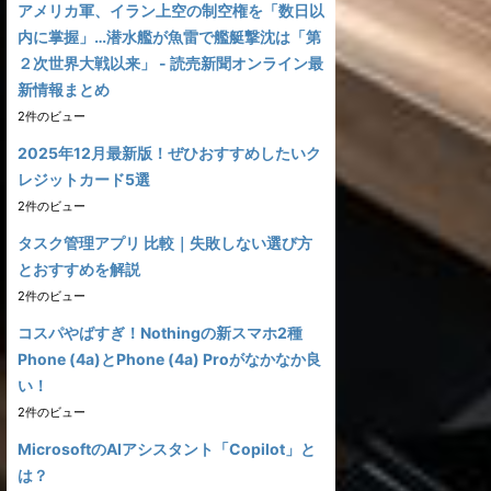
アメリカ軍、イラン上空の制空権を「数日以
内に掌握」…潜水艦が魚雷で艦艇撃沈は「第
２次世界大戦以来」 - 読売新聞オンライン最
新情報まとめ
2件のビュー
2025年12月最新版！ぜひおすすめしたいク
レジットカード5選
2件のビュー
タスク管理アプリ 比較｜失敗しない選び方
とおすすめを解説
2件のビュー
コスパやばすぎ！Nothingの新スマホ2種
Phone (4a)とPhone (4a) Proがなかなか良
い！
2件のビュー
MicrosoftのAIアシスタント「Copilot」と
は？