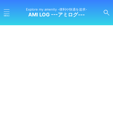
Explore my amenity -便利や快適を追求-
AMI LOG ---アミログ---