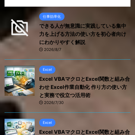
仕事効率化
できる人が無意識に実践している集中
力を上げる方法の使い方を初心者向け
にわかりやすく解説
2026/8/7
Excel
Excel VBAマクロとExcel関数と組み合
わせ Excel作業自動化 作り方の使い方
と実務で役立つ活用術
2026/7/30
Excel
Excel VBAマクロとExcel関数と組み合