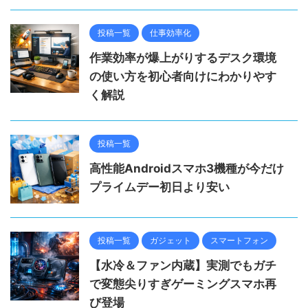
投稿一覧
仕事効率化
作業効率が爆上がりするデスク環境
の使い方を初心者向けにわかりやす
く解説
投稿一覧
高性能Androidスマホ3機種が今だけ
プライムデー初日より安い
投稿一覧
ガジェット
スマートフォン
【水冷＆ファン内蔵】実測でもガチ
で変態尖りすぎゲーミングスマホ再
び登場