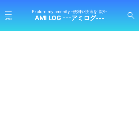
Explore my amenity -便利や快適を追求-
AMI LOG ---アミログ---