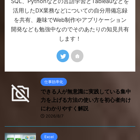
SQL、Pythonなどの言語学習とTableauなどを
活用したDX業務などについての自分用備忘録
を共有、趣味でWeb制作やアプリケーション
開発なども勉強中なのでそのあたりの知見共有
します！
仕事効率化
できる人が無意識に実践している集中
力を上げる方法の使い方を初心者向け
にわかりやすく解説
2026/8/7
Excel