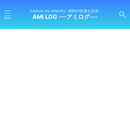
Explore my amenity -便利や快適を追求-
AMI LOG ---アミログ---