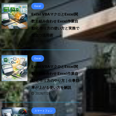
Excel
Excel VBAマクロとExcel関
数と組み合わせ Excel作業自
動化 作り方の使い方と実務で
役立つ活用術
2026/7/30
Excel
Excel VBAマクロとExcel関
数と組み合わせ Excel作業自
動化 作り方のやり方｜仕事効
率が上がる使い方を解説
2026/7/29
スマートフォン