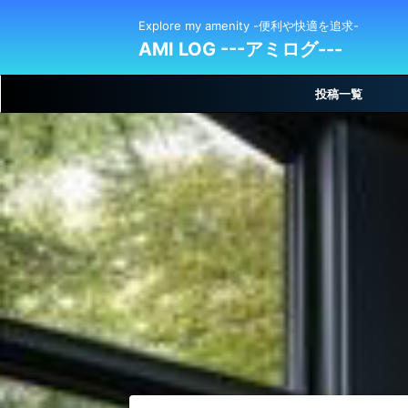
Explore my amenity -便利や快適を追求-
AMI LOG ---アミログ---
投稿一覧