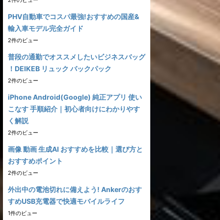
2件のビュー
PHV自動車でコスパ最強!おすすめの国産&
輸入車モデル完全ガイド
2件のビュー
普段の通勤でオススメしたいビジネスバッグ
！DEIKEB リュック バックパック
2件のビュー
iPhone Android(Google) 純正アプリ 使い
こなす 手順紹介｜初心者向けにわかりやす
く解説
2件のビュー
画像 動画 生成AI おすすめを比較｜選び方と
おすすめポイント
2件のビュー
外出中の電池切れに備えよう! Ankerのおす
すめUSB充電器で快適モバイルライフ
1件のビュー