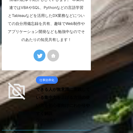
連ではVBAやSQL、Pythonなどの言語学習
とTableauなどを活用したDX業務などについ
ての自分用備忘録を共有、趣味でWeb制作や
アプリケーション開発なども勉強中なのでそ
のあたりの知見共有します！
仕事効率化
できる人が無意識に実践して
いる集中力を上げる方法の使
い方を初心者向けにわかりや
すく解説
2026/8/7