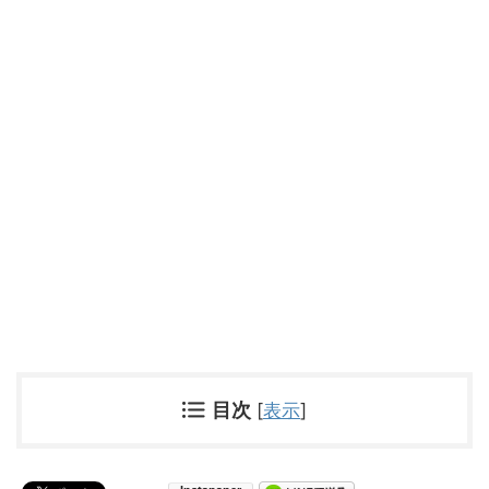
目次
[
表示
]