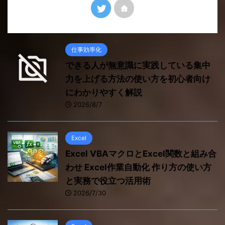
仕事効率化
できる人が無意識に実践している集中
力を上げる方法の使い方を初心者向け
にわかりやすく解説
2026/8/7
Excel
Excel VBAマクロとExcel関数と組み合
わせ Excel作業自動化 作り方の使い方
と実務で役立つ活用術
2026/7/30