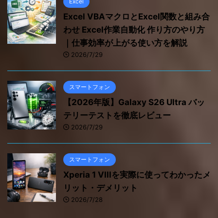
Excel
Excel VBAマクロとExcel関数と組み合
わせ Excel作業自動化 作り方のやり方
｜仕事効率が上がる使い方を解説
2026/7/29
スマートフォン
【2026年版】Galaxy S26 Ultra バッ
テリーテストを徹底レビュー
2026/7/29
スマートフォン
Xperia 1 VIIIを実際に使ってわかったメ
リット・デメリット
2026/7/28