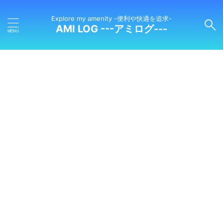
Explore my amenity -便利や快適を追求-
AMI LOG ---アミログ---