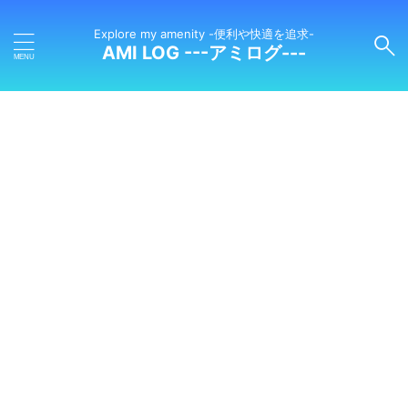
Explore my amenity -便利や快適を追求-
AMI LOG ---アミログ---