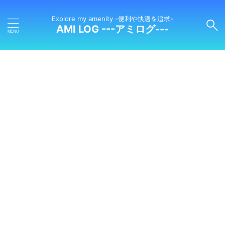
Explore my amenity -便利や快適を追求-
AMI LOG ---アミログ---