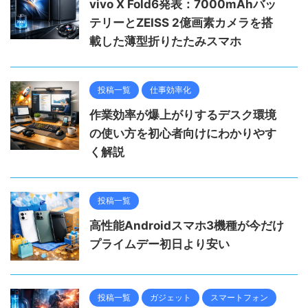
vivo X Fold6発表：7000mAhバッ
テリーとZEISS 2億画素カメラを搭
載した薄型折りたたみスマホ
投稿一覧
仕事効率化
作業効率が爆上がりするデスク環境
の使い方を初心者向けにわかりやす
く解説
投稿一覧
高性能Androidスマホ3機種が今だけ
プライムデー初日より安い
投稿一覧
ガジェット
スマートフォン