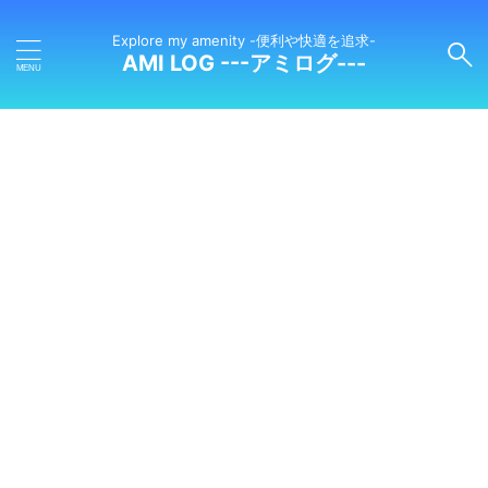
Explore my amenity -便利や快適を追求-
AMI LOG ---アミログ---