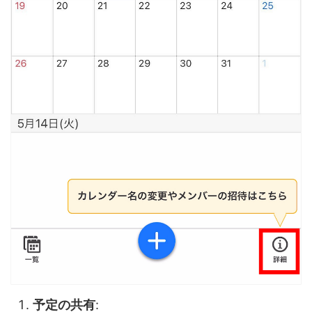
予定の共有
: