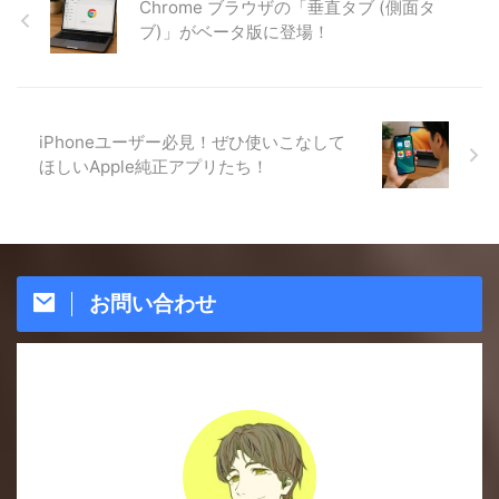
Chrome ブラウザの「垂直タブ (側面タ
ブ)」がベータ版に登場！
iPhoneユーザー必見！ぜひ使いこなして
ほしいApple純正アプリたち！
お問い合わせ