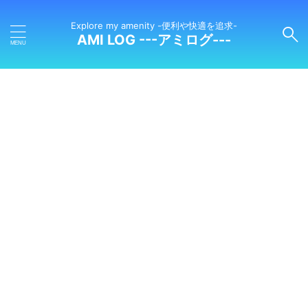
Explore my amenity -便利や快適を追求-
AMI LOG ---アミログ---