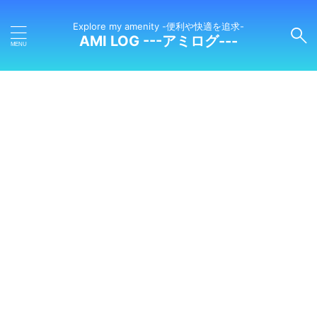
Explore my amenity -便利や快適を追求-
AMI LOG ---アミログ---