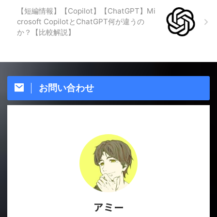
【短編情報】【Copilot】【ChatGPT】Mi
crosoft CopilotとChatGPT何が違うの
か？【比較解説】
お問い合わせ
アミー