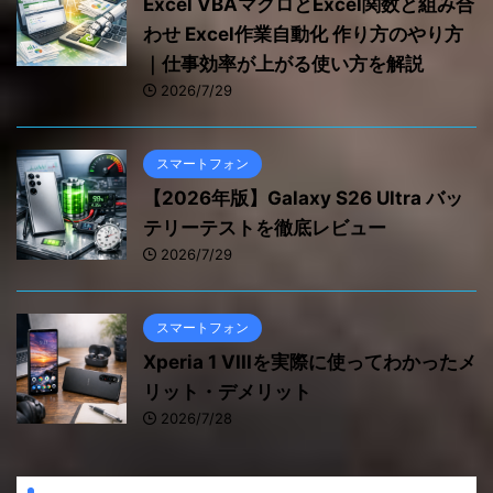
Excel VBAマクロとExcel関数と組み合
わせ Excel作業自動化 作り方のやり方
｜仕事効率が上がる使い方を解説
2026/7/29
スマートフォン
【2026年版】Galaxy S26 Ultra バッ
テリーテストを徹底レビュー
2026/7/29
スマートフォン
Xperia 1 VIIIを実際に使ってわかったメ
リット・デメリット
2026/7/28