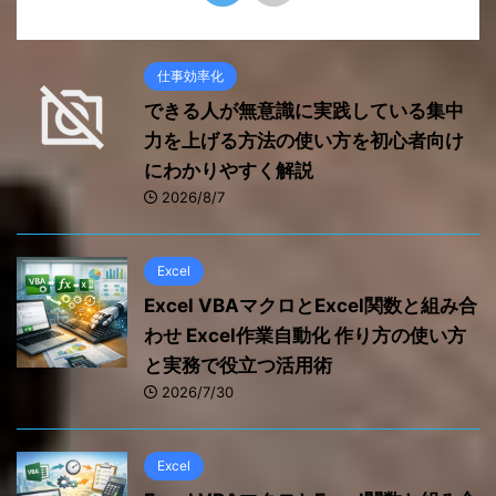
仕事効率化
できる人が無意識に実践している集中
力を上げる方法の使い方を初心者向け
にわかりやすく解説
2026/8/7
Excel
Excel VBAマクロとExcel関数と組み合
わせ Excel作業自動化 作り方の使い方
と実務で役立つ活用術
2026/7/30
Excel