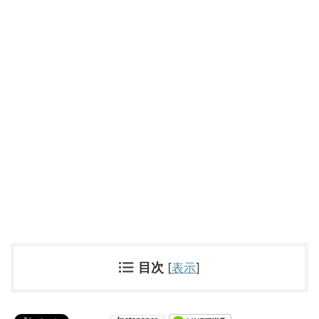
目次
[
表示
]