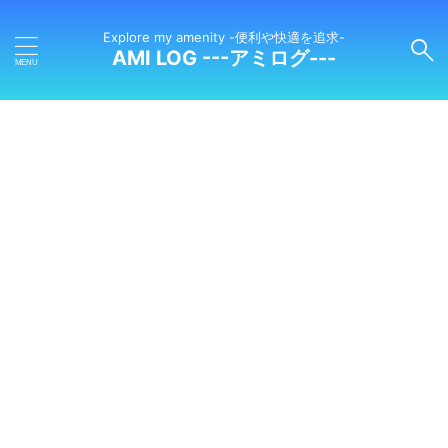
Explore my amenity -便利や快適を追求-
AMI LOG ---アミログ---