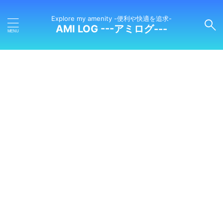
Explore my amenity -便利や快適を追求-
AMI LOG ---アミログ---