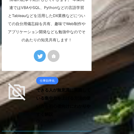
連ではVBAやSQL、Pythonなどの言語学習
とTableauなどを活用したDX業務などについ
ての自分用備忘録を共有、趣味でWeb制作や
アプリケーション開発なども勉強中なのでそ
のあたりの知見共有します！
仕事効率化
できる人が無意識に実践して
いる集中力を上げる方法の使
い方を初心者向けにわかりや
すく解説
2026/8/7