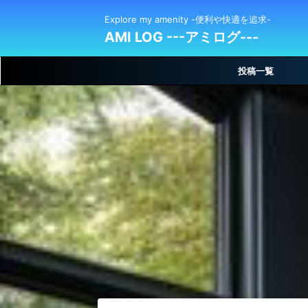
Explore my amenity -便利や快適を追求-
AMI LOG ---アミログ---
投稿一覧