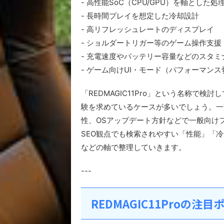
- 高性能SoC（CPU/GPU）を軸とした処
- 長時間プレイを想定した冷却設計
- 高リフレッシュレートのディスプレイ
- ショルダートリガー等のゲーム操作支援
- 充電速度やバッテリー容量などのスタミ
- ゲーム向けUI・モード（パフォーマン
「REDMAGIC11Pro」という名称で
験を求めているケースが多いでしょう。一
性、OSアップデート方針などで一般向け
SEO観点でも検索されやすい「性能」「
などの軸で整理していきます。
---
REDMAGIC11Proの