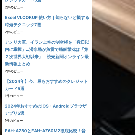
2件のビュー
Excel VLOOKUP 使い方｜知らないと損する
時短テクニック7選
2件のビュー
アメリカ軍、イラン上空の制空権を「数日以
内に掌握」…潜水艦が魚雷で艦艇撃沈は「第
２次世界大戦以来」 - 読売新聞オンライン最
新情報まとめ
2件のビュー
【2024年】今、最もおすすめのクレジット
カード5選
1件のビュー
2024年おすすめのiOS・Androidブラウザ
アプリ5選
1件のビュー
EAH-AZ80とEAH-AZ60M2徹底比較！音