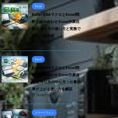
Excel
Excel VBAマクロとExcel関
数と組み合わせ Excel作業自
動化 作り方の使い方と実務で
役立つ活用術
2026/7/30
Excel
Excel VBAマクロとExcel関
数と組み合わせ Excel作業自
動化 作り方のやり方｜仕事効
率が上がる使い方を解説
2026/7/29
スマートフォン