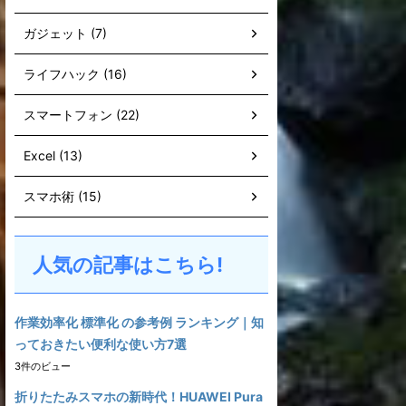
ガジェット (7)
ライフハック (16)
スマートフォン (22)
Excel (13)
スマホ術 (15)
人気の記事はこちら!
作業効率化 標準化 の参考例 ランキング｜知
っておきたい便利な使い方7選
3件のビュー
折りたたみスマホの新時代！HUAWEI Pura