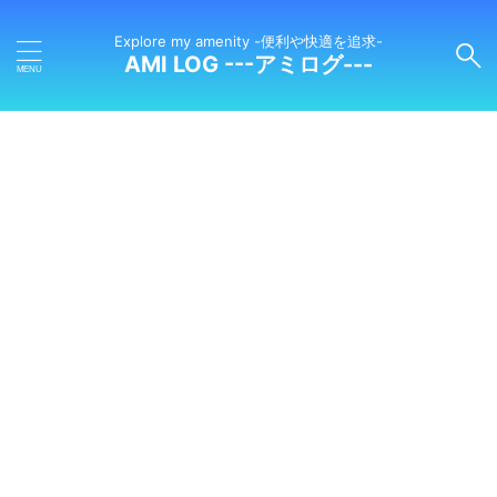
Explore my amenity -便利や快適を追求-
AMI LOG ---アミログ---