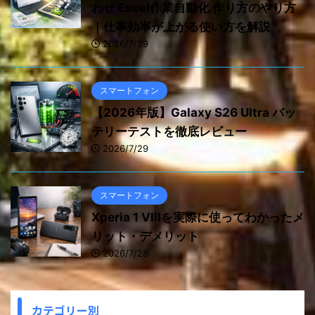
わせ Excel作業自動化 作り方のやり方
｜仕事効率が上がる使い方を解説
2026/7/29
スマートフォン
【2026年版】Galaxy S26 Ultra バッ
テリーテストを徹底レビュー
2026/7/29
スマートフォン
Xperia 1 VIIIを実際に使ってわかったメ
リット・デメリット
2026/7/28
カテゴリー別