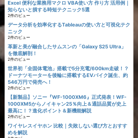
Excel 便利な業務用マクロ VBA使い方 作り方 活用例｜
知らないと損する時短テクニック5選
2件のビュー
データ分析を効率化するTableauの使い方と可視化テク
ニック
2件のビュー
革新と美が融合したサムスンの「Galaxy S25 Ultra」
を徹底解剖！
2件のビュー
世界初「全固体電池」搭載で5分充電/600km走破！？
ドーナツモーターを後輪に搭載するEVバイク誕生、約
546万円で発売へ！
2件のビュー
【新製品】ソニー『WF-1000XM6』正式発表！WF-
1000XM5からノイキャン25％向上＆通話品質が史上
最高に！？進化ポイント＆新機能解説
2件のビュー
ワイヤレスイヤホン 比較｜失敗しない選び方とおすす
めを解説