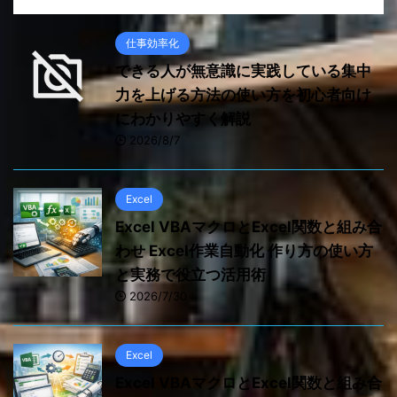
仕事効率化
できる人が無意識に実践している集中
力を上げる方法の使い方を初心者向け
にわかりやすく解説
2026/8/7
Excel
Excel VBAマクロとExcel関数と組み合
わせ Excel作業自動化 作り方の使い方
と実務で役立つ活用術
2026/7/30
Excel
Excel VBAマクロとExcel関数と組み合