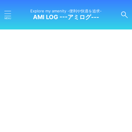
Explore my amenity -便利や快適を追求-
AMI LOG ---アミログ---