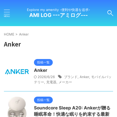
Explore my amenity -便利や快適を追求-
AMI LOG ---アミログ---
HOME
>
Anker
Anker
投稿一覧
Anker
2026/6/26
ブランド
,
Anker
,
モバイルバッ
テリー
,
充電器
,
メーカー
投稿一覧
Soundcore Sleep A20: Ankerが贈る
睡眠革命！快適な眠りを約束する最新