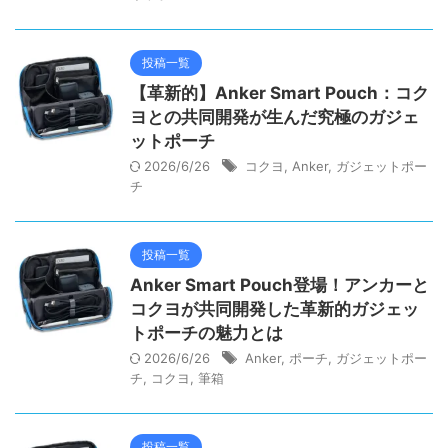
投稿一覧
【革新的】Anker Smart Pouch：コク
ヨとの共同開発が生んだ究極のガジェ
ットポーチ
2026/6/26
コクヨ
,
Anker
,
ガジェットポー
チ
投稿一覧
Anker Smart Pouch登場！アンカーと
コクヨが共同開発した革新的ガジェッ
トポーチの魅力とは
2026/6/26
Anker
,
ポーチ
,
ガジェットポー
チ
,
コクヨ
,
筆箱
投稿一覧