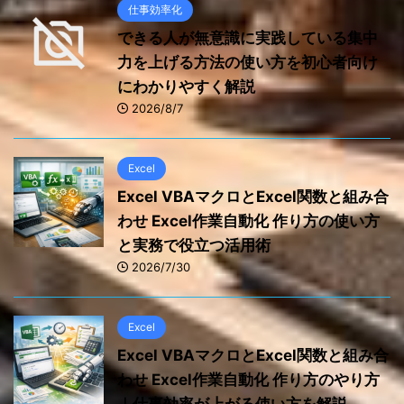
仕事効率化
できる人が無意識に実践している集中
力を上げる方法の使い方を初心者向け
にわかりやすく解説
2026/8/7
Excel
Excel VBAマクロとExcel関数と組み合
わせ Excel作業自動化 作り方の使い方
と実務で役立つ活用術
2026/7/30
Excel
Excel VBAマクロとExcel関数と組み合
わせ Excel作業自動化 作り方のやり方