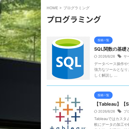
HOME
>
プログラミング
プログラミング
投稿一覧
SQL関数の基
2026/6/26
サ
データベース操作やデータ
強力なツールとなり
しく解説し ...
投稿一覧
【Tableau
2026/6/26
プ
Tableauではカ
軟にデータの加工や