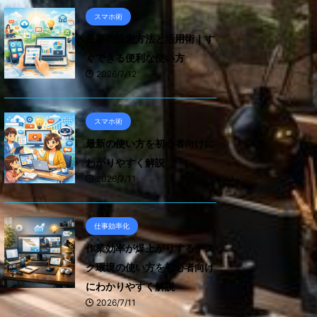
スマホ術
最新の設定方法と活用術｜す
ぐできる便利な使い方
2026/7/12
スマホ術
最新の使い方を初心者向けに
わかりやすく解説
2026/7/11
仕事効率化
作業効率が爆上がりするデス
ク環境の使い方を初心者向け
にわかりやすく解説
2026/7/11