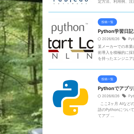
定方法、利用例、注意点
投稿一覧
Python学習日記
2026/6/26
Py
某メーカーでの本業
術導入を積極的に採用
を持ったエンジニアはま
投稿一覧
Pythonでア
2026/6/26
Py
ここ2ヶ月 AIな
語のPythonにつ
てアプ ...