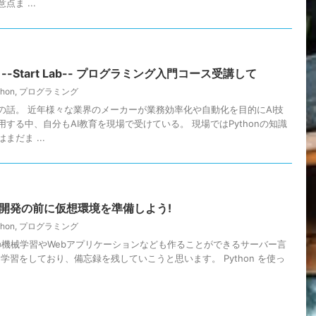
ま ...
 --Start Lab-- プログラミング入門コース受講して
thon
,
プログラミング
の話。 近年様々な業界のメーカーが業務効率化や自動化を目的にAI技
する中、自分もAI教育を現場で受けている。 現場ではPythonの知識
だま ...
プリ開発の前に仮想環境を準備しよう!
thon
,
プログラミング
どの機械学習やWebアプリケーションなども作ることができるサーバー言
いて学習をしており、備忘録を残していこうと思います。 Python を使っ