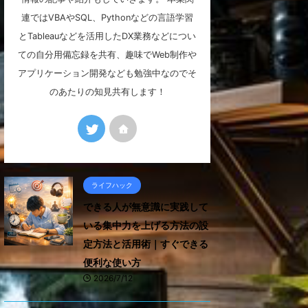
連ではVBAやSQL、Pythonなどの言語学習
とTableauなどを活用したDX業務などについ
ての自分用備忘録を共有、趣味でWeb制作や
アプリケーション開発なども勉強中なのでそ
のあたりの知見共有します！
ライフハック
できる人が無意識に実践して
いる集中力を上げる方法の設
定方法と活用術｜すぐできる
便利な使い方
2026/7/12