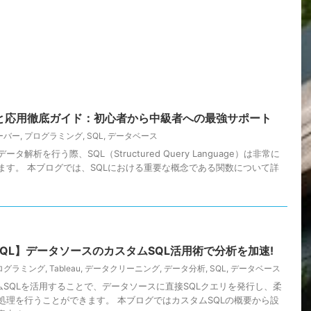
礎と応用徹底ガイド：初心者から中級者への最強サポート
ーバー
,
プログラミング
,
SQL
,
データベース
解析を行う際、SQL（Structured Query Language）は非常に
ます。 本ブログでは、SQLにおける重要な概念である関数について詳
】【SQL】データソースのカスタムSQL活用術で分析を加速!
ログラミング
,
Tableau
,
データクリーニング
,
データ分析
,
SQL
,
データベース
スタムSQLを活用することで、データソースに直接SQLクエリを発行し、柔
処理を行うことができます。 本ブログではカスタムSQLの概要から設