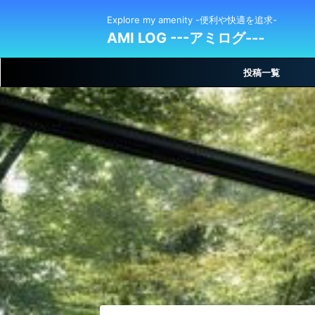
Explore my amenity -便利や快適を追求-
AMI LOG ---アミログ---
投稿一覧