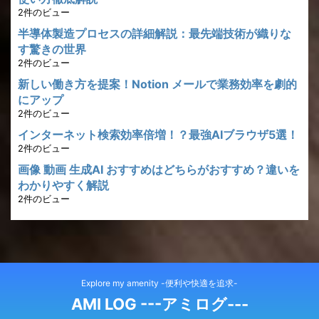
2件のビュー
半導体製造プロセスの詳細解説：最先端技術が織りな
す驚きの世界
2件のビュー
新しい働き方を提案！Notion メールで業務効率を劇的
にアップ
2件のビュー
インターネット検索効率倍増！？最強AIブラウザ5選！
2件のビュー
画像 動画 生成AI おすすめはどちらがおすすめ？違いを
わかりやすく解説
2件のビュー
Explore my amenity -便利や快適を追求-
AMI LOG ---アミログ---