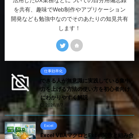
活用したDX業務などについての自分用備忘録
を共有、趣味でWeb制作やアプリケーション
開発なども勉強中なのでそのあたりの知見共有
します！
仕事効率化
できる人が無意識に実践している集中
力を上げる方法の使い方を初心者向け
にわかりやすく解説
2026/8/7
Excel
Excel VBAマクロとExcel関数と組み合