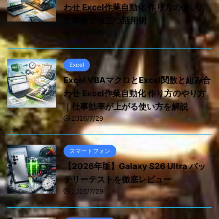
わせ Excel作業自動化 作り方の使い方
と実務で役立つ活用術
2026/7/30
Excel
Excel VBAマクロとExcel関数と組み合
わせ Excel作業自動化 作り方のやり方
｜仕事効率が上がる使い方を解説
2026/7/29
スマートフォン
【2026年版】Galaxy S26 Ultra バッ
テリーテストを徹底レビュー
2026/7/29