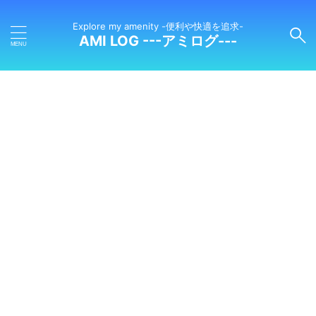
Explore my amenity -便利や快適を追求-
AMI LOG ---アミログ---