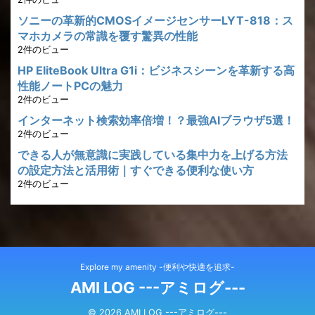
ソニーの革新的CMOSイメージセンサーLYT-818：ス
マホカメラの常識を覆す驚異の性能
2件のビュー
HP EliteBook Ultra G1i：ビジネスシーンを革新する高
性能ノートPCの魅力
2件のビュー
インターネット検索効率倍増！？最強AIブラウザ5選！
2件のビュー
できる人が無意識に実践している集中力を上げる方法
の設定方法と活用術｜すぐできる便利な使い方
2件のビュー
Explore my amenity -便利や快適を追求-
AMI LOG ---アミログ---
© 2026 AMI LOG ---アミログ---