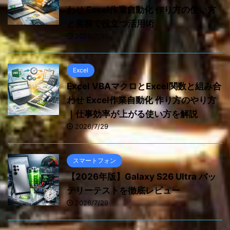
わせ Excel作業自動化 作り方の使い方
と実務で役立つ活用術
2026/7/30
Excel
Excel VBAマクロとExcel関数と組み合
わせ Excel作業自動化 作り方のやり方
｜仕事効率が上がる使い方を解説
2026/7/29
スマートフォン
【2026年版】Galaxy S26 Ultra バッ
テリーテストを徹底レビュー
2026/7/29