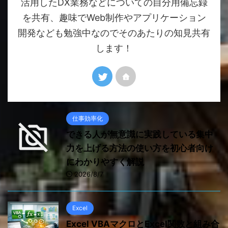
活用したDX業務などについての自分用備忘録
を共有、趣味でWeb制作やアプリケーション
開発なども勉強中なのでそのあたりの知見共有
します！
仕事効率化
できる人が無意識に実践している集中
力を上げる方法の使い方を初心者向け
にわかりやすく解説
2026/8/7
Excel
Excel VBAマクロとExcel関数と組み合