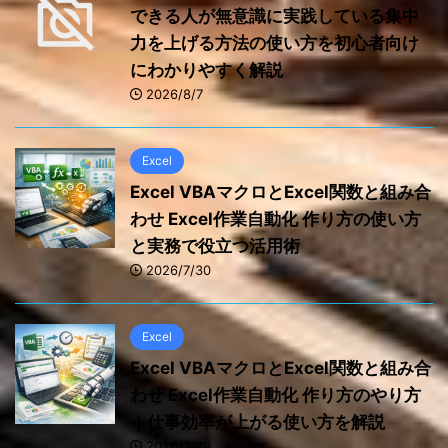
できる人が無意識に実践している集中
力を上げる方法の使い方を初心者向け
にわかりやすく解説
2026/8/7
Excel
Excel VBAマクロとExcel関数と組み合
わせ Excel作業自動化 作り方の使い方
と実務で役立つ活用術
2026/7/30
Excel
Excel VBAマクロとExcel関数と組み合
わせ Excel作業自動化 作り方のやり方
｜仕事効率が上がる使い方を解説
2026/7/29