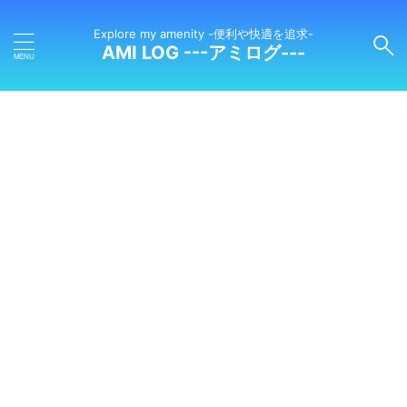
Explore my amenity -便利や快適を追求-
AMI LOG ---アミログ---