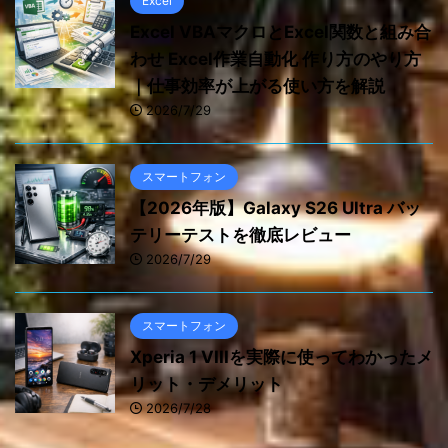
Excel
Excel VBAマクロとExcel関数と組み合
わせ Excel作業自動化 作り方のやり方
｜仕事効率が上がる使い方を解説
2026/7/29
スマートフォン
【2026年版】Galaxy S26 Ultra バッ
テリーテストを徹底レビュー
2026/7/29
スマートフォン
Xperia 1 VIIIを実際に使ってわかったメ
リット・デメリット
2026/7/28