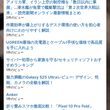
アメリカ軍、イラン上空の制空権を「数日以内に掌
握」…潜水艦が魚雷で艦艇撃沈は「第２次世界大戦以
来」 - 読売新聞オンライン最新情報まとめ
2件のビュー
作業効率が爆上がりするデスク環境の使い方を初心者
向けにわかりやすく解説
2件のビュー
UGREEN最強の充電器とケーブル!手頃な価格で高品質
を手に入れよう
1件のビュー
サイバー犯罪から家族を守る!セキュリティソフトおす
すめランキング
1件のビュー
魅力満載のGalaxy S25 Ultraレビュー: デザイン、性
能、カメラの全貌を解説！
1件のビュー
Anker
1件のビュー
折り畳みスマホ徹底比較！ 「Pixel 10 Pro Fold」