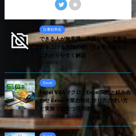
仕事効率化
できる人が無意識に実践している集中
力を上げる方法の使い方を初心者向け
にわかりやすく解説
2026/8/7
Excel
Excel VBAマクロとExcel関数と組み合
わせ Excel作業自動化 作り方の使い方
と実務で役立つ活用術
2026/7/30