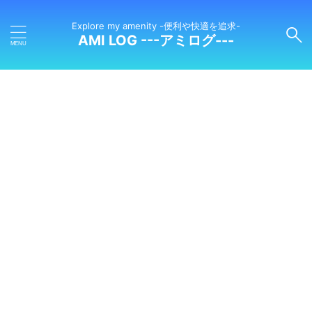
Explore my amenity -便利や快適を追求-
AMI LOG ---アミログ---