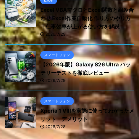
Excel
Excel VBAマクロとExcel関数と組み合
わせ Excel作業自動化 作り方のやり方
｜仕事効率が上がる使い方を解説
2026/7/29
スマートフォン
【2026年版】Galaxy S26 Ultra バッ
テリーテストを徹底レビュー
2026/7/29
スマートフォン
Xperia 1 VIIIを実際に使ってわかったメ
リット・デメリット
2026/7/28