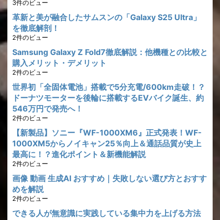
3件のビュー
革新と美が融合したサムスンの「Galaxy S25 Ultra」
を徹底解剖！
2件のビュー
Samsung Galaxy Z Fold7徹底解説：他機種との比較と
購入メリット・デメリット
2件のビュー
世界初「全固体電池」搭載で5分充電/600km走破！？
ドーナツモーターを後輪に搭載するEVバイク誕生、約
546万円で発売へ！
2件のビュー
【新製品】ソニー『WF-1000XM6』正式発表！WF-
1000XM5からノイキャン25％向上＆通話品質が史上
最高に！？進化ポイント＆新機能解説
2件のビュー
画像 動画 生成AI おすすめ｜失敗しない選び方とおすす
めを解説
2件のビュー
できる人が無意識に実践している集中力を上げる方法