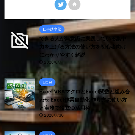
仕事効率化
できる人が無意識に実践している集中
力を上げる方法の使い方を初心者向け
にわかりやすく解説
2026/8/7
Excel
Excel VBAマクロとExcel関数と組み合
わせ Excel作業自動化 作り方の使い方
と実務で役立つ活用術
2026/7/30