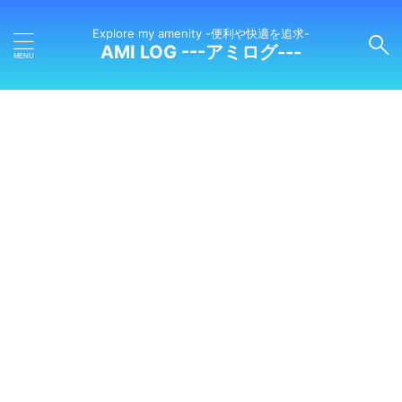
Explore my amenity -便利や快適を追求-
AMI LOG ---アミログ---