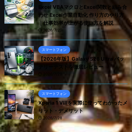
Excel VBAマクロとExcel関数と組み合
わせ Excel作業自動化 作り方のやり方
｜仕事効率が上がる使い方を解説
2026/7/29
スマートフォン
【2026年版】Galaxy S26 Ultra バッ
テリーテストを徹底レビュー
2026/7/29
スマートフォン
Xperia 1 VIIIを実際に使ってわかったメ
リット・デメリット
2026/7/28