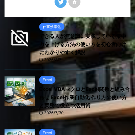
仕事効率化
できる人が無意識に実践している集中
力を上げる方法の使い方を初心者向け
にわかりやすく解説
2026/8/7
Excel
Excel VBAマクロとExcel関数と組み合
わせ Excel作業自動化 作り方の使い方
と実務で役立つ活用術
2026/7/30
Excel