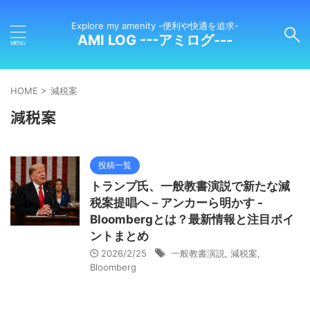
Explore my amenity -便利や快適を追求-
AMI LOG ---アミログ---
HOME
>
減税案
減税案
投稿一覧
トランプ氏、一般教書演説で新たな減
税案提唱へ－アンカーら明かす -
Bloombergとは？最新情報と注目ポイ
ントまとめ
2026/2/25
一般教書演説
,
減税案
,
Bloomberg