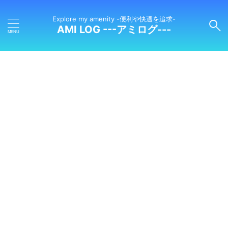
Explore my amenity -便利や快適を追求-
AMI LOG ---アミログ---