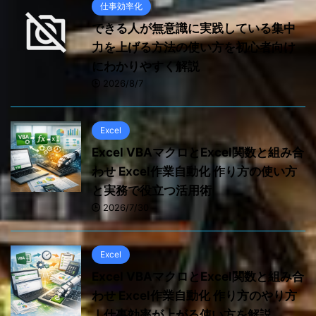
仕事効率化
できる人が無意識に実践している集中
力を上げる方法の使い方を初心者向け
にわかりやすく解説
2026/8/7
Excel
Excel VBAマクロとExcel関数と組み合
わせ Excel作業自動化 作り方の使い方
と実務で役立つ活用術
2026/7/30
Excel
Excel VBAマクロとExcel関数と組み合
わせ Excel作業自動化 作り方のやり方
｜仕事効率が上がる使い方を解説