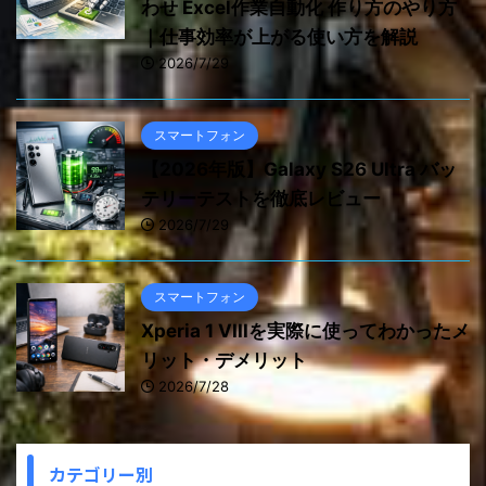
わせ Excel作業自動化 作り方のやり方
｜仕事効率が上がる使い方を解説
2026/7/29
スマートフォン
【2026年版】Galaxy S26 Ultra バッ
テリーテストを徹底レビュー
2026/7/29
スマートフォン
Xperia 1 VIIIを実際に使ってわかったメ
リット・デメリット
2026/7/28
カテゴリー別