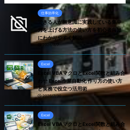
仕事効率化
できる人が無意識に実践している集中
力を上げる方法の使い方を初心者向け
にわかりやすく解説
2026/8/7
Excel
Excel VBAマクロとExcel関数と組み合
わせ Excel作業自動化 作り方の使い方
と実務で役立つ活用術
2026/7/30
Excel
Excel VBAマクロとExcel関数と組み合