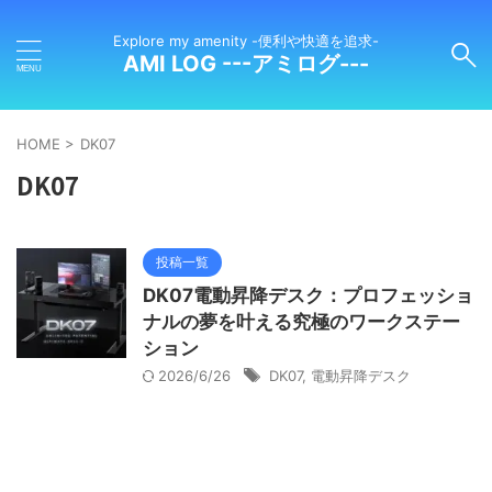
Explore my amenity -便利や快適を追求-
AMI LOG ---アミログ---
HOME
>
DK07
DK07
投稿一覧
DK07電動昇降デスク：プロフェッショ
ナルの夢を叶える究極のワークステー
ション
2026/6/26
DK07
,
電動昇降デスク